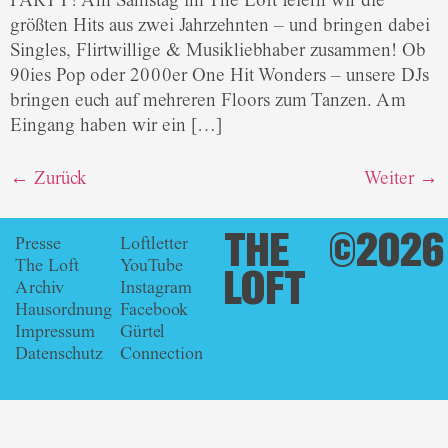
PARTY! Am Samstag im The Loft feiern wir die
größten Hits aus zwei Jahrzehnten – und bringen dabei
Singles, Flirtwillige & Musikliebhaber zusammen! Ob
90ies Pop oder 2000er One Hit Wonders – unsere DJs
bringen euch auf mehreren Floors zum Tanzen. Am
Eingang haben wir ein […]
←
Zurück
Weiter
→
THE
©2026
Presse
Loftletter
The Loft
YouTube
LOFT
Archiv
Instagram
Hausordnung
Facebook
Impressum
Gürtel
Datenschutz
Connection