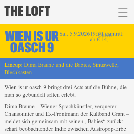
WIEN IS UR
Sa.. 5.9.2026
19:30, Eintritt:
Unten
ab € 14,
OASCH 9
Lineup:
Dima Braune und die Babies, Sinuswelle,
Blechkasten
Wien is ur oasch 9 bringt drei Acts auf die Bühne, die
man so gebündelt selten erlebt.
Dima Braune – Wiener Sprachkünstler, verquerer
Chansonnier und Ex-Frontmann der Kultband Grant –
meldet sich gemeinsam mit seinen „Babies“ zurück:
scharf beobachtender Indie zwischen Austropop-Erbe